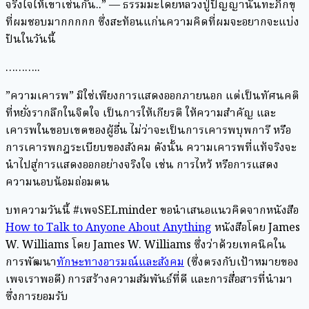
จริงใจให้เขาเช่นกัน..” — ธรรมมะโดยหลวงปู่ปัญญานันทะภิกขุ
ที่ผมชอบมากกกกก ซึ่งสะท้อนแก่นความคิดที่ผมจะอยากจะแบ่ง
ปันในวันนี้⁣
………..⁣
⁣”ความเคารพ” มิใช่เพียงการแสดงออกภายนอก แต่เป็นทัศนคติ
ที่หยั่งรากลึกในจิตใจ เป็นการให้เกียรติ ให้ความสำคัญ และ
เคารพในขอบเขตของผู้อื่น ไม่ว่าจะเป็นการเคารพบุพการี หรือ
การเคารพกฎระเบียบของสังคม ดังนั้น ความเคารพที่แท้จริงจะ
นำไปสู่การแสดงออกอย่างจริงใจ เช่น การไหว้ หรือการแสดง
ความนอบน้อมถ่อมตน⁣
⁣บทความวันนี้ #เพจSELminder ขอนำเสนอแนวคิดจากหนังสือ
How to Talk to Anyone About Anything
หนังสือโดย James
W. Williams โดย James W. Williams ซึ่งว่าด้วยเทคนิคใน
การพัฒนา
ทักษะทางอารมณ์และสังคม
(ซึ่งตรงกับเป้าหมายของ
เพจเราพอดี) การสร้างความสัมพันธ์ที่ดี และการสื่อสารที่นำมา
ซึ่งการยอมรับ⁣