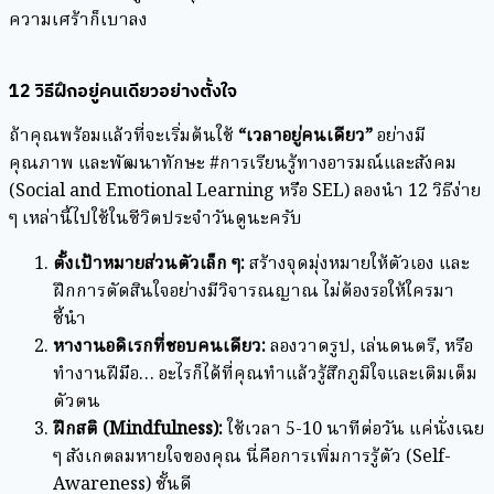
ความเศร้าก็เบาลง
12 วิธีฝึกอยู่คนเดียวอย่างตั้งใจ
ถ้าคุณพร้อมแล้วที่จะเริ่มต้นใช้
“
เวลาอยู่คนเดียว”
อย่างมี
คุณภาพ และพัฒนาทักษะ #การเรียนรู้ทางอารมณ์และสังคม
(Social and Emotional Learning หรือ SEL) ลองนำ 12 วิธีง่าย
ๆ เหล่านี้ไปใช้ในชีวิตประจำวันดูนะครับ
ตั้งเป้าหมายส่วนตัวเล็ก ๆ:
สร้างจุดมุ่งหมายให้ตัวเอง และ
ฝึกการตัดสินใจอย่างมีวิจารณญาณ ไม่ต้องรอให้ใครมา
ชี้นำ
หางานอดิเรกที่ชอบคนเดียว:
ลองวาดรูป, เล่นดนตรี, หรือ
ทำงานฝีมือ… อะไรก็ได้ที่คุณทำแล้วรู้สึกภูมิใจและเติมเต็ม
ตัวตน
ฝึกสติ (Mindfulness):
ใช้เวลา 5-10 นาทีต่อวัน แค่นั่งเฉย
ๆ สังเกตลมหายใจของคุณ นี่คือการเพิ่มการรู้ตัว (Self-
Awareness) ชั้นดี