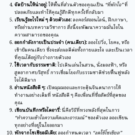
จัดบ้านให้น่าอยู่:
ให้พื้นที่ส่วนตัวของคุณเป็น
“ที่พักใจ”
ที่
ปลอดภัยและทำให้คุณรู้สึกดีทุกครั้งที่กลับมา
เรียนรู้อะไรใหม่ ๆ ด้วยตัวเอง:
ลงคอร์สออนไลน์, ฝึกภาษา,
หรืออ่านบทความวิชาการ สิ่งนี้จะพัฒนาความมั่นใจใน
ความสามารถของคุณ
ออกกำลังกายเป็นประจำ (คนเดียว):
ลองไปวิ่ง, โยคะ, หรือ
เข้ายิมคนเดียว ซึ่งจะส่งผลดีต่อทั้งกายและใจ และเป็นเวลา
ที่คุณได้อยู่กับร่างกายตัวเอง
ใช้เวลากับธรรมชาติ:
ไปเดินเล่นในสวน, นั่งมองฟ้า, หรือ
สูดอากาศบริสุทธิ์ การเชื่อมโยงกับธรรมชาติช่วยฟื้นฟูพลัง
ใจได้ดีมาก
อ่านหนังสือดี ๆ:
เปิดมุมมองและกระตุ้นจินตนาการให้
ทำงานอย่างเต็มที่ หนังสือดี ๆ คือเพื่อนที่ซื่อสัตย์ที่สุดของ
คุณ
เขียนบันทึกหรือไดอารี่:
นี่คือวิธีที่ทรงพลังที่สุดในการ
“ทำความเข้าใจความคิดและอารมณ์”
ของตัวเอง ลองเขียน
ทุกอย่างที่อยู่ในใจออกมา
พักจากโซเชียลมีเดีย:
ลองกำหนดเวลา
“งดใช้โซเชียล”