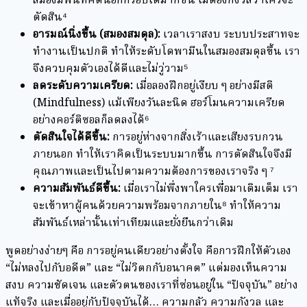
สมองมีพื้นที่คิดนอกกรอบได้มากขึ้น ไม่ต้องกังวลว่าใครจะ
ตัดสิน⁴
อารมณ์นิ่งขึ้น (สมองสมดุล):
เวลาเราสงบ ระบบประสาทจะ
ทำงานเป็นปกติ ทำให้ระดับโดพามีนในสมองสมดุลขึ้น เรา
จึงควบคุมตัวเองได้ดีและไม่วู่วาม⁵
ลดระดับความเครียด:
เมื่อลองฝึกอยู่เงียบ ๆ อย่างมีสติ
(Mindfulness) แม้เพียงวันละนิด ฮอร์โมนความเครียด
อย่างคอร์ติซอลก็ลดลงได้⁶
ตัดสินใจได้ดีขึ้น:
การอยู่ห่างจากสิ่งเร้าและเสียงรบกวน
ภายนอก ทำให้เราคิดเป็นระบบมากขึ้น การตัดสินใจจึงมี
คุณภาพและเป็นไปตามความต้องการของเราจริง ๆ ⁷
ความสัมพันธ์ดีขึ้น:
เมื่อเราไม่พึ่งพาใครเพื่อมาเติมเต็ม เรา
จะเข้าหาผู้คนด้วยความพร้อมจากภายใน⁸ ทำให้ความ
สัมพันธ์เหล่านั้นเท่าเทียมและยั่งยืนกว่าเดิม
พูดอย่างง่ายๆ คือ การอยู่คนเดียวอย่างตั้งใจ คือการฝึกให้ตัวเอง
“ไม่หลงไปกับอดีต” และ “ไม่วิตกกับอนาคต” แต่มองเห็นความ
สงบ ความชัดเจน และตัวตนของเราที่ซ่อนอยู่ใน “ปัจจุบัน” อย่าง
แท้จริง และเมื่ออยู่กับปัจจุบันได้… ความกลัว ความกังวล และ