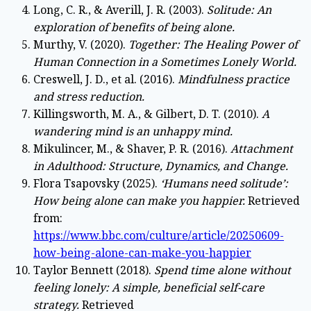
Long, C. R., & Averill, J. R. (2003).
Solitude: An
exploration of benefits of being alone.
Murthy, V. (2020).
Together: The Healing Power of
Human Connection in a Sometimes Lonely World.
Creswell, J. D., et al. (2016).
Mindfulness practice
and stress reduction.
Killingsworth, M. A., & Gilbert, D. T. (2010).
A
wandering mind is an unhappy mind.
Mikulincer, M., & Shaver, P. R. (2016).
Attachment
in Adulthood: Structure, Dynamics, and Change.
Flora Tsapovsky (2025).
‘Humans need solitude’:
How being alone can make you happier.
Retrieved
from:
https://www.bbc.com/culture/article/20250609-
how-being-alone-can-make-you-happier
Taylor Bennett (2018).
Spend time alone without
feeling lonely: A simple, beneficial self-care
strategy.
Retrieved