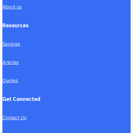
About us
Resources
Services
Articles
Quotes
Get Connected
Contact Us