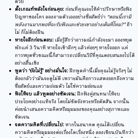
ด้วย
ตั้งเกณฑ์พลังใจก่อนคุย:
ก่อนที่คุณจะให้คำปรึกษาหรือฟัง
ปัญหาของใคร ลองถามตัวเองอย่างซื่อสัตย์ว่า
“ตอนนี้เรามี
พลังงานมากพอที่จะรับฟังและช่วยเขาอย่างเต็มที่ไหม?”
ถ้า
ไม่ ก็ไม่ต้องฝืน
หายใจลึกก่อนตอบ:
เมื่อรู้สึกว่าอารมณ์กำลังจะมา ลองหยุด
พักแค่ 3 วินาที หายใจเข้าลึกๆ แล้วค่อยๆ หายใจออก แค่
การหยุดชั่วขณะนี้ก็สามารถเปลี่ยนวิธีที่คุณตอบสนองไปได้
อย่างสิ้นเชิง
พูดว่า ‘ยังไม่รู้’ อย่างมั่นใจ:
ฝึกพูดคำนี้เมื่อคุณไม่รู้จริงๆ ไม่
ต้องกลัวว่ามันจะดูไม่ดี เพราะมันคือการแสดงออกถึงความ
ซื่อสัตย์และความถ่อมตัว ไม่ใช่ความอ่อนแอ
ฟังให้จบ แล้วพูดอย่างชัดเจน:
ฝึกฟังคู่สนทนาให้จบ
ประโยคอย่างแท้จริง โดยไม่ขัดจังหวะหรือตัดสิน จากนั้น
ค่อยนำเสนอความคิดหรือมุมมองของคุณอย่างสุภาพและ
ชัดเจน
จดความคิดที่เปลี่ยนไป:
หากในอนาคต คุณได้เปลี่ยน
ความคิดหรือมุมมองต่อเรื่องใดเรื่องหนึ่ง ลองเขียนบันทึกว่า