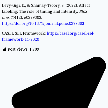
Levy-Gigi, E., & Shamay-Tsoory, S. (2022). Affect
labeling: The role of timing and intensity.
PloS
one
,
17
(12), e0279303.
https://doi.org/10.1371/journal.pone.0279303
CASEL SEL Framework:
https://casel.org/casel-sel-
framework-11-2020
Post Views:
1,709