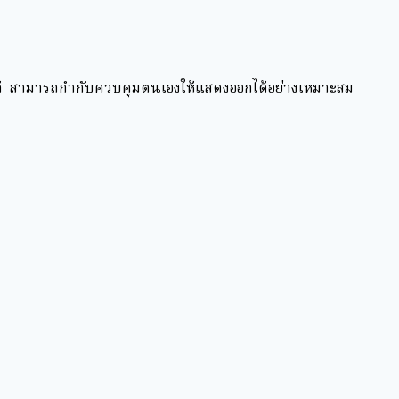
องได้ สามารถกำกับควบคุมตนเองให้แสดงออกได้อย่างเหมาะสม